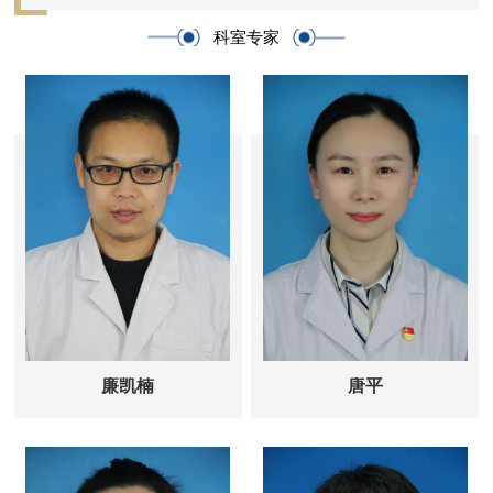
内科疾病：对各类内科疾病均有独
到的治疗方法，尤其擅长于呼吸系统、
科室专家
消化系统及心脑血管系统疾病治疗。如
尘肺合并肺部感染、尘肺合并肺心心
衰、肺性脑病，以及尘肺合并肺癌、慢
性支气管炎、支气管哮喘；慢性萎缩性
胃炎、慢性胃肠炎；中风后遗症、冠心
病、糖尿病中药调理。
外科疾病：皮肤疾患如过敏性皮炎、湿
疹、体癣、带状疱疹的中西医结合治
疗，骨关节病治疗，如肩周炎、颈椎
病、腰椎间盘突出症、骨性关节炎、腱
鞘炎及腱鞘囊肿、网球肘等肘关节疾
病、各类腰腿痛、坐骨结节滑囊炎、足
跟痛、腕管综合征等，运动中药、针
灸、推拿、理疗疗效显著。
廉凯楠
唐平
妇科疾病：如月经不调、盆腔炎性
疾病后遗症、子宫内膜异位症、子宫腺
肌病、更年期综合征、多囊卵巢综合
征、高泌乳素血症、子宫肌瘤、卵巢囊
肿、先兆流产、孕前、产后调理等，中