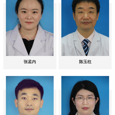
医药多途径治疗女性不孕症，尤其是输
卵管因素不孕症。
针灸治疗：普通针灸治疗可治疗针灸减
肥、中风后遗症、肩周炎、颈腰椎疾
病、面瘫、睡眠障碍、耳鸣耳聋、抑郁
症、胃肠疾病、带状疱疹。小针刀治疗
腱鞘炎及腱鞘囊肿、网球肘等肘关节疾
病、各类腰腿痛、坐骨结节滑囊炎、足
跟痛、腕管综合征等。
张孟内
陈玉柱