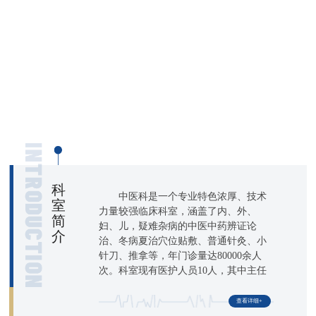
科
中医科是一个专业特色浓厚、技术
室
力量较强临床科室，涵盖了内、外、
简
妇、儿，疑难杂病的中医中药辨证论
介
治、冬病夏治穴位贴敷、普通针灸、小
针刀、推拿等，年门诊量达80000余人
次。科室现有医护人员10人，其中主任
医师1人、副主任医师2人，主治医师2
人，住院医师3人，主管护师2人。
查看详细+