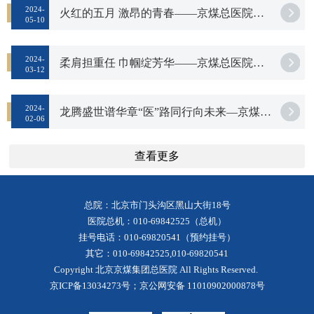
2024-
火红的五月 激昂的青春——京煤总医院庆祝“五一”“五四”表彰座谈会
05-10
2024-
柔肩担重任 巾帼绽芳华——京煤总医院庆祝“三八”国际劳动妇女节
03-12
2024-
龙腾盛世谱华章“医”路同行向未来—京煤总医院举办2024年“春晚”
02-06
查看更多
总院：北京市门头沟区黑山大街18号
医院总机：010-69842525（总机）
挂号电话：010-69820541（预约挂号）
其它：010-69842525,010-69820541
Copyright 北京京煤集团总医院 All Rights Reserved.
京ICP备13034273号
；京公网安备 11010902000878号