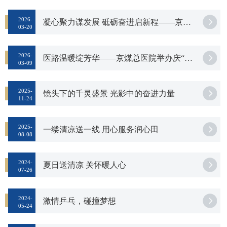
2026-
凝心聚力谋发展 砥砺奋进启新程——京煤总医院五届九次职工代表大会暨2026年工作会
03-20
2026-
医路温暖绽芳华——京煤总医院举办庆“三八”主题沙龙活动
03-09
2025-
镜头下的千灵盛景 光影中的奋进力量
11-24
2025-
一缕清凉送一线 用心服务润心田
08-08
2024-
夏日送清凉 关怀暖人心
07-26
2024-
激情乒乓，碰撞梦想
05-24