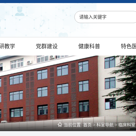
研教学
党群建设
健康科普
特色
当前位置:
首页
>
科室导航
>
临床科室