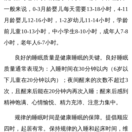
一般来说，
0-3
月龄婴儿每天需要
13-18
小时，
4-11
月龄婴儿
12-16
小时，
1-2
岁幼儿
11-14
小时，学龄
前儿童
10-13
小时，中小学生
8-10
小时，成年人
7-8
小时，老年人
6-7
小时。
良好的睡眠质量是健康睡眠的关键。良好睡眠
质量通常表现为：入睡时间在
30
分钟以内（
6
岁以
下儿童在
20
分钟以内）；夜间醒来的次数不超过
3
次，且醒来后能在
20
分钟内再次入睡；醒来后感到
精神饱满、心情愉悦、精力充沛、注意力集中。
规律的睡眠时间是健康睡眠的保障。提倡顺应
四时，起居有常。保持规律的入睡和起床时间，维