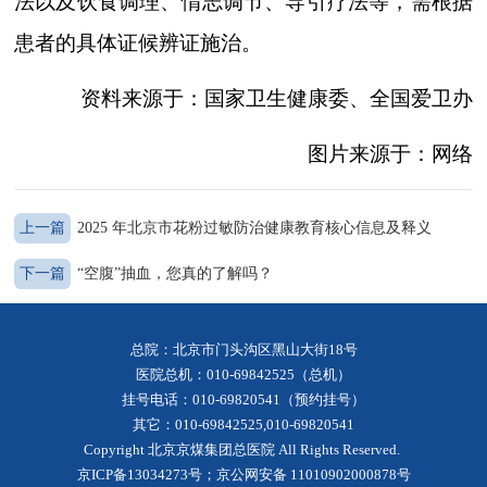
法以及饮食调理、情志调节、导引疗法等，需根据
患者的具体证候辨证施治。
资料来源于：国家卫生健康委、全国爱卫办
图片来源于：网络
上一篇
2025 年北京市花粉过敏防治健康教育核心信息及释义
下一篇
“空腹”抽血，您真的了解吗？
总院：北京市门头沟区黑山大街18号
医院总机：010-69842525（总机）
挂号电话：010-69820541（预约挂号）
其它：010-69842525,010-69820541
Copyright 北京京煤集团总医院 All Rights Reserved.
京ICP备13034273号
；京公网安备 11010902000878号