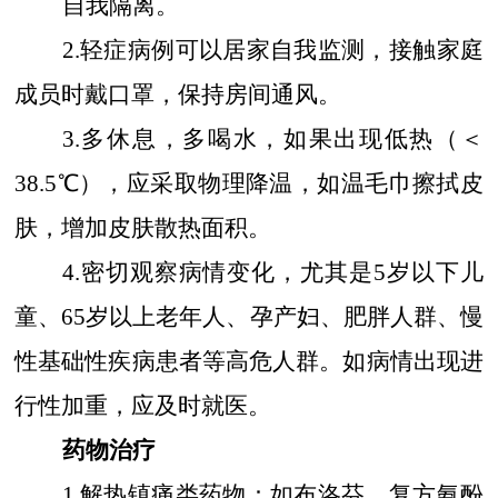
自我隔离。
2.
轻症病例可以居家自我监测，接触家庭
成员时戴口罩，保持房间通风。
3.
多休息，多喝水，如果出现低热（＜
38.5
℃），应采取物理降温，如温毛巾擦拭皮
肤，增加皮肤散热面积。
4.
密切观察病情变化，尤其是
5
岁以下儿
童、
65
岁以上老年人、孕产妇、肥胖人群、慢
性基础性疾病患者等高危人群。如病情出现进
行性加重，应及时就医。
药物治疗
1.
解热镇痛类药物：如布洛芬、复方氨酚